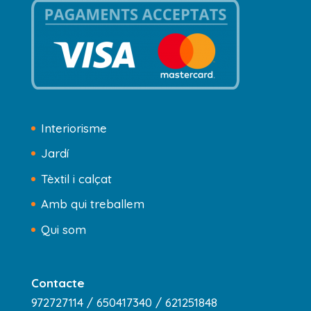
Interiorisme
Jardí
Tèxtil i calçat
Amb qui treballem
Qui som
Contacte
972727114 / 650417340 / 621251848