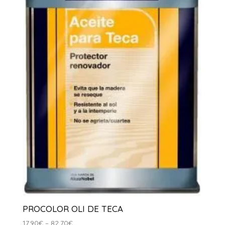
PROCOLOR OLI DE TECA
Interval
17.90
€
–
82.70
€