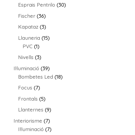
productes
30
Esprais Pentrilo
30
productes
36
Fischer
36
productes
3
Kapataz
3
productes
15
Llauneria
15
1
productes
PVC
1
producte
3
Nivells
3
productes
39
Il·luminació
39
productes
18
Bombetes Led
18
productes
7
Focus
7
productes
5
Frontals
5
productes
9
Llanternes
9
productes
7
Interiorisme
7
productes
7
Il·luminació
7