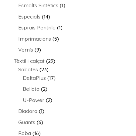
productes
1
Esmalts Sintètics
1
producte
14
Especials
14
productes
1
Esprais Pentrilo
1
producte
5
Imprimacions
5
productes
9
Vernís
9
productes
29
Tèxtil i calçat
29
23
productes
Sabates
23
productes
17
DeltaPlus
17
productes
2
Bellota
2
productes
2
U-Power
2
productes
1
Diadora
1
producte
6
Guants
6
productes
16
Roba
16