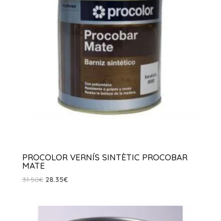
PROCOLOR VERNÍS SINTÈTIC PROCOBAR
MATE
El
El
31.50
€
28.35
€
preu
preu
original
actual
era:
és: