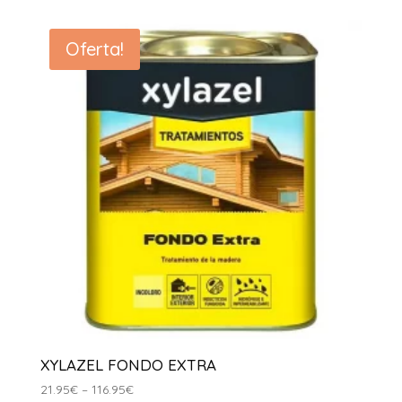
Oferta!
XYLAZEL FONDO EXTRA
Interval
21.95
€
–
116.95
€