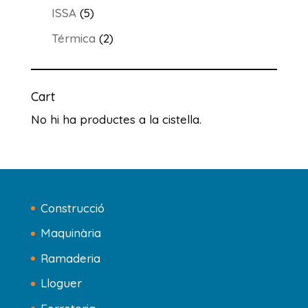
productes
5
ISSA
5
productes
2
Térmica
2
productes
Cart
No hi ha productes a la cistella.
Construcció
Maquinària
Ramaderia
Lloguer