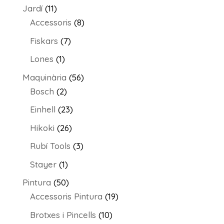
productes
11
Jardí
11
productes
8
Accessoris
8
productes
7
Fiskars
7
productes
1
Lones
1
producte
56
Maquinària
56
2
productes
Bosch
2
productes
23
Einhell
23
productes
26
Hikoki
26
productes
3
Rubí Tools
3
productes
1
Stayer
1
producte
50
Pintura
50
productes
19
Accessoris Pintura
19
productes
10
Brotxes i Pincells
10