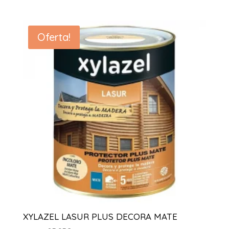
de
preus:
21.95€
Oferta!
a
116.95€
XYLAZEL LASUR PLUS DECORA MATE