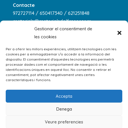
Contacte
972727114 / 650417340 / 621251848
materials@materialsdelfreser.com
Gestionar el consentiment de
les cookies
Horari
dilluns a dijous
Per a oferir les millors experiències, utilitzem tecnologies com les
cookies per a emmagatzemar i/o accedir a la informació del
8:00 - 13:00 / 14:00 - 18:00
dispositiu. El consentiment d'aquestes tecnologies ens permetrà
processar dades com el comportament de navegació o les
divendres: 8:00 - 13:00
identificacions úniques en aquest lloc. No consentir o retirar el
consentiment, pot afectar negativament unes certes
dissabte: 9:00 - 13:00
característiques i funcions.
Accepta
Denega
Avís Legal
|
Política de Privacitat
|
Política
Veure preferencies
de cookies
|
Condicions de venda
|
Kit