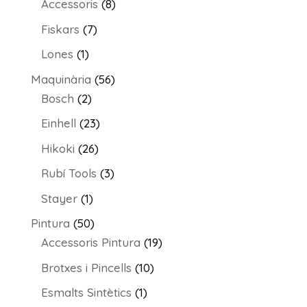
productes
8
Accessoris
8
productes
7
Fiskars
7
productes
1
Lones
1
producte
56
Maquinària
56
2
productes
Bosch
2
productes
23
Einhell
23
productes
26
Hikoki
26
productes
3
Rubí Tools
3
productes
1
Stayer
1
producte
50
Pintura
50
productes
19
Accessoris Pintura
19
productes
10
Brotxes i Pincells
10
productes
1
Esmalts Sintètics
1