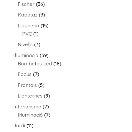
productes
36
Fischer
36
productes
3
Kapataz
3
productes
15
Llauneria
15
1
productes
PVC
1
producte
3
Nivells
3
productes
39
Il·luminació
39
productes
18
Bombetes Led
18
productes
7
Focus
7
productes
5
Frontals
5
productes
9
Llanternes
9
productes
7
Interiorisme
7
productes
7
Il·luminació
7
productes
11
Jardí
11