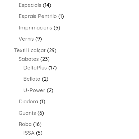
producte
14
Especials
14
productes
1
Esprais Pentrilo
1
producte
5
Imprimacions
5
productes
9
Vernís
9
productes
29
Tèxtil i calçat
29
23
productes
Sabates
23
productes
17
DeltaPlus
17
productes
2
Bellota
2
productes
2
U-Power
2
productes
1
Diadora
1
producte
6
Guants
6
productes
16
Roba
16
productes
5
ISSA
5