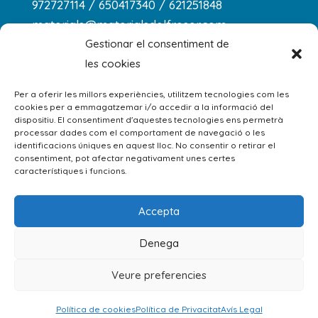
972727114 / 650417340 / 621251848
materials@materialsdelfreser.com
Gestionar el consentiment de
les cookies
Horari
dilluns a dijous
Per a oferir les millors experiències, utilitzem tecnologies com les
cookies per a emmagatzemar i/o accedir a la informació del
8:00 - 13:00 / 14:00 - 18:00
dispositiu. El consentiment d'aquestes tecnologies ens permetrà
processar dades com el comportament de navegació o les
divendres: 8:00 - 13:00
identificacions úniques en aquest lloc. No consentir o retirar el
consentiment, pot afectar negativament unes certes
dissabte: 9:00 - 13:00
característiques i funcions.
Accepta
Denega
Avís Legal
|
Política de Privacitat
|
Política
Veure preferencies
de cookies
|
Condicions de venda
|
Kit
Digital
|
Segueix-nos a Instagram!
Política de cookies
Política de Privacitat
Avís Legal