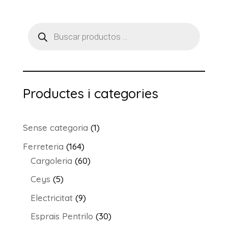
preus:
1.80€
Products
a
search
9.07€
Productes i categories
1
Sense categoria
1
producte
164
Ferreteria
164
productes
60
Cargoleria
60
productes
5
Ceys
5
productes
9
Electricitat
9
productes
30
Esprais Pentrilo
30