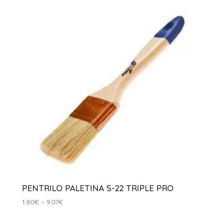
2.56€
a
3.48€
PENTRILO PALETINA S-22 TRIPLE PRO
Interval
1.80
€
–
9.07
€
de