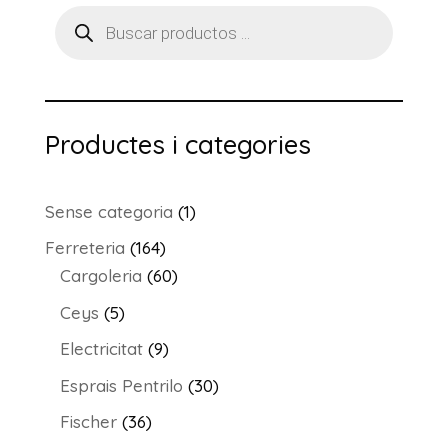
Products
search
Productes i categories
1
Sense categoria
1
producte
164
Ferreteria
164
productes
60
Cargoleria
60
productes
5
Ceys
5
productes
9
Electricitat
9
productes
30
Esprais Pentrilo
30
productes
36
Fischer
36