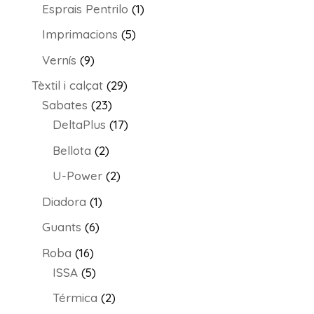
productes
1
Esprais Pentrilo
1
producte
5
Imprimacions
5
productes
9
Vernís
9
productes
29
Tèxtil i calçat
29
23
productes
Sabates
23
productes
17
DeltaPlus
17
productes
2
Bellota
2
productes
2
U-Power
2
productes
1
Diadora
1
producte
6
Guants
6
productes
16
Roba
16
productes
5
ISSA
5
productes
2
Térmica
2