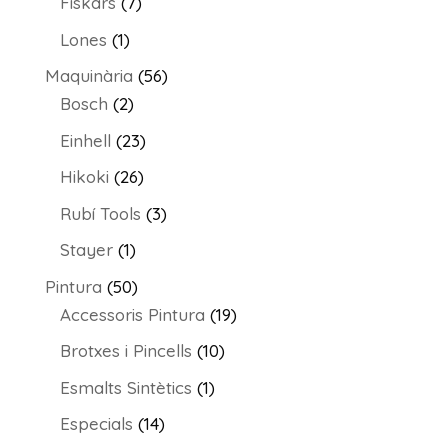
7
Fiskars
7
productes
1
Lones
1
producte
56
Maquinària
56
2
productes
Bosch
2
productes
23
Einhell
23
productes
26
Hikoki
26
productes
3
Rubí Tools
3
productes
1
Stayer
1
producte
50
Pintura
50
productes
19
Accessoris Pintura
19
productes
10
Brotxes i Pincells
10
productes
1
Esmalts Sintètics
1
producte
14
Especials
14