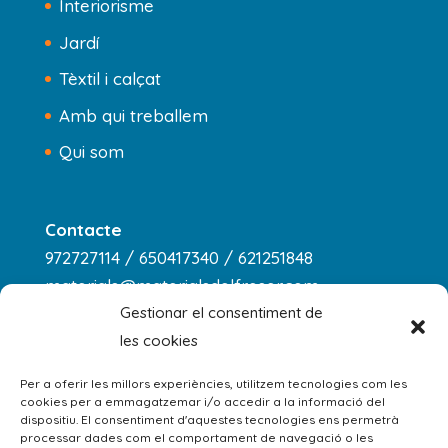
Interiorisme
Jardí
Tèxtil i calçat
Amb qui treballem
Qui som
Contacte
972727114 / 650417340 / 621251848
materials@materialsdelfreser.com
Gestionar el consentiment de
les cookies
Horari
dilluns a dijous
Per a oferir les millors experiències, utilitzem tecnologies com les
cookies per a emmagatzemar i/o accedir a la informació del
8:00 - 13:00 / 14:00 - 18:00
dispositiu. El consentiment d'aquestes tecnologies ens permetrà
processar dades com el comportament de navegació o les