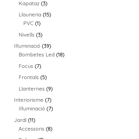
productes
3
Kapataz
3
productes
15
Llauneria
15
1
productes
PVC
1
producte
3
Nivells
3
productes
39
Il·luminació
39
productes
18
Bombetes Led
18
productes
7
Focus
7
productes
5
Frontals
5
productes
9
Llanternes
9
productes
7
Interiorisme
7
productes
7
Il·luminació
7
productes
11
Jardí
11
productes
8
Accessoris
8
productes