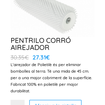
PENTRILO CORRÓ
AIREJADOR
El
El
30.35
€
27.31
€
preu
preu
L’airejador de Polietilè és per eliminar
original
actual
bombolles al terra. Té una mida de 45 cm.
era:
és:
per a una major cobriment de la superfície.
30.35€.
27.31€.
Fabricat 100% en polietilè per major
durabilitat.
quantitat