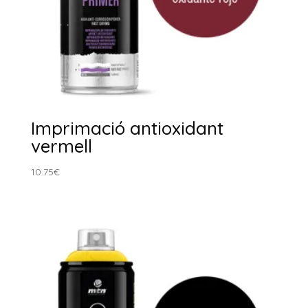
Imprimació antioxidant
vermell
10.75
€