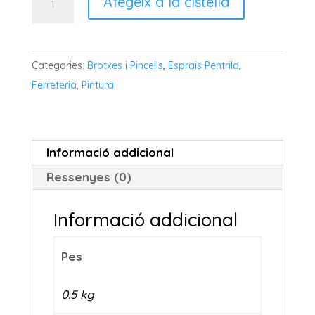
Afegeix a la cistella
de
PENTRILO
CORRÓ
Categories:
Brotxes i Pincells
,
Esprais Pentrilo
,
AIREJADOR
Ferreteria
,
Pintura
Informació addicional
Ressenyes (0)
Informació addicional
Pes
0.5 kg