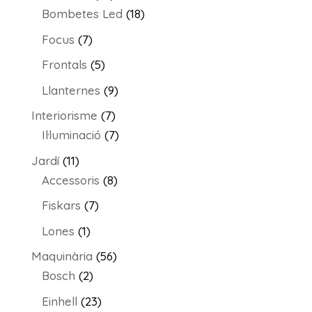
productes
18
Bombetes Led
18
productes
7
Focus
7
productes
5
Frontals
5
productes
9
Llanternes
9
productes
7
Interiorisme
7
productes
7
Il·luminació
7
productes
11
Jardí
11
productes
8
Accessoris
8
productes
7
Fiskars
7
productes
1
Lones
1
producte
56
Maquinària
56
2
productes
Bosch
2
productes
23
Einhell
23