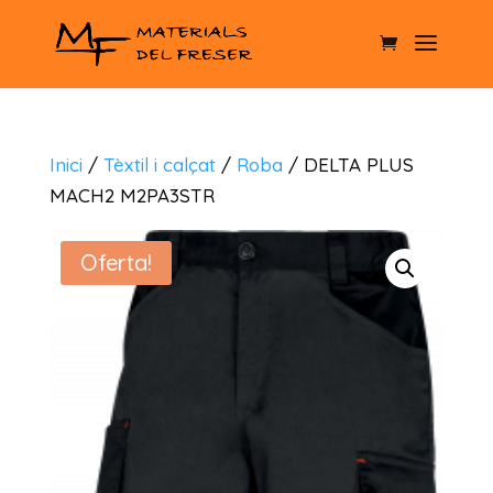
Inici
/
Tèxtil i calçat
/
Roba
/ DELTA PLUS
MACH2 M2PA3STR
Oferta!