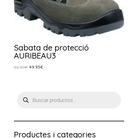
Sabata de protecció
AURIBEAU3
El
El
82.30
€
49.95
€
preu
preu
original
actual
era:
és:
Products
82.30€.
49.95€.
search
Productes i categories