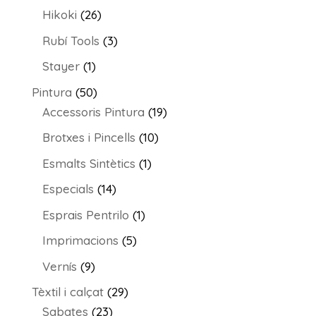
productes
26
Hikoki
26
productes
3
Rubí Tools
3
productes
1
Stayer
1
producte
50
Pintura
50
productes
19
Accessoris Pintura
19
productes
10
Brotxes i Pincells
10
productes
1
Esmalts Sintètics
1
producte
14
Especials
14
productes
1
Esprais Pentrilo
1
producte
5
Imprimacions
5
productes
9
Vernís
9
productes
29
Tèxtil i calçat
29
23
productes
Sabates
23