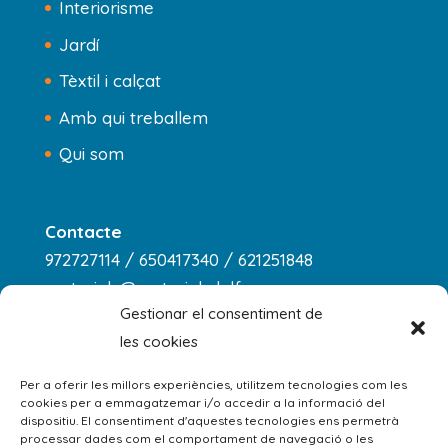
Interiorisme
Jardí
Tèxtil i calçat
Amb qui treballem
Qui som
Contacte
972727114 / 650417340 / 621251848
materials@materialsdelfreser.com
Gestionar el consentiment de
les cookies
Horari
dilluns a dijous
Per a oferir les millors experiències, utilitzem tecnologies com les
cookies per a emmagatzemar i/o accedir a la informació del
8:00 - 13:00 / 14:00 - 18:00
dispositiu. El consentiment d'aquestes tecnologies ens permetrà
processar dades com el comportament de navegació o les