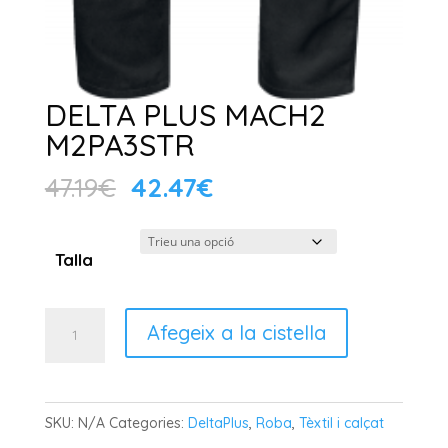
DELTA PLUS MACH2
M2PA3STR
El
El
47.19
€
42.47
€
preu
preu
original
actual
Talla
era:
és:
47.19€.
42.47€.
quantitat
Afegeix a la cistella
de
DELTA
PLUS
SKU:
N/A
Categories:
DeltaPlus
,
Roba
,
Tèxtil i calçat
MACH2