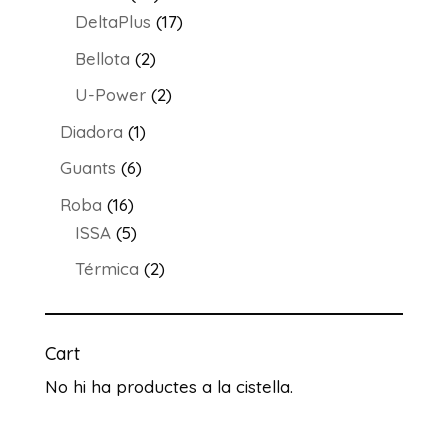
productes
17
DeltaPlus
17
productes
2
Bellota
2
productes
2
U-Power
2
productes
1
Diadora
1
producte
6
Guants
6
productes
16
Roba
16
productes
5
ISSA
5
productes
2
Térmica
2
productes
Cart
No hi ha productes a la cistella.