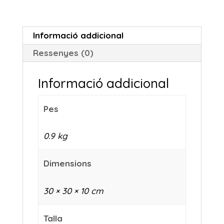
M2PA3STR
Informació addicional
Ressenyes (0)
Informació addicional
Pes
0.9 kg
Dimensions
30 × 30 × 10 cm
Talla