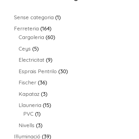
1
Sense categoria
1
producte
164
Ferreteria
164
productes
60
Cargoleria
60
productes
5
Ceys
5
productes
9
Electricitat
9
productes
30
Esprais Pentrilo
30
productes
36
Fischer
36
productes
3
Kapataz
3
productes
15
Llauneria
15
1
productes
PVC
1
producte
3
Nivells
3
productes
39
Il·luminació
39