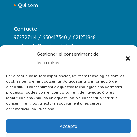
Qui som
Contacte
972727114 / 650417340 / 621251848
materials@materialsdelfreser.com
Gestionar el consentiment de
les cookies
Horari
dilluns a dijous
Per a oferir les millors experiències, utilitzem tecnologies com les
cookies per a emmagatzemar i/o accedir a la informació del
8:00 - 13:00 / 14:00 - 18:00
dispositiu. El consentiment d'aquestes tecnologies ens permetrà
processar dades com el comportament de navegació o les
divendres: 8:00 - 13:00
identificacions úniques en aquest lloc. No consentir o retirar el
consentiment, pot afectar negativament unes certes
dissabte: 9:00 - 13:00
característiques i funcions.
Accepta