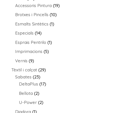
productes
19
Accessoris Pintura
19
productes
10
Brotxes i Pincells
10
productes
1
Esmalts Sintètics
1
producte
14
Especials
14
productes
1
Esprais Pentrilo
1
producte
5
Imprimacions
5
productes
9
Vernís
9
productes
29
Tèxtil i calçat
29
23
productes
Sabates
23
productes
17
DeltaPlus
17
productes
2
Bellota
2
productes
2
U-Power
2
productes
1
Diadora
1