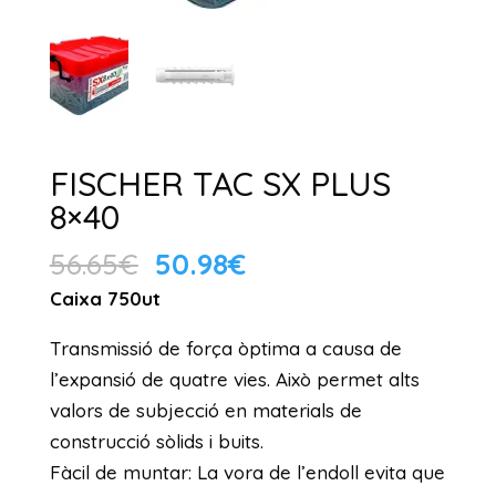
FISCHER TAC SX PLUS
8×40
El
El
56.65
€
50.98
€
preu
preu
Caixa 750ut
original
actual
Transmissió de força òptima a causa de
era:
és:
l’expansió de quatre vies. Això permet alts
56.65€.
50.98€.
valors de subjecció en materials de
construcció sòlids i buits.
Fàcil de muntar: La vora de l’endoll evita que