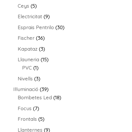
productes
5
Ceys
5
productes
9
Electricitat
9
productes
30
Esprais Pentrilo
30
productes
36
Fischer
36
productes
3
Kapataz
3
productes
15
Llauneria
15
1
productes
PVC
1
producte
3
Nivells
3
productes
39
Il·luminació
39
productes
18
Bombetes Led
18
productes
7
Focus
7
productes
5
Frontals
5
productes
9
Llanternes
9