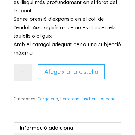
es llisqui més profundament en el forat del
trepant.
Sense pressió d’expansió en el coll de
l’endoll. Això significa que no es danyen els
taulells o el guix.
Amb el caragol adequat per a una subjecció
màxima.
quantitat
Afegeix a la cistella
de
FISCHER
TAC
Categories:
Cargoleria
,
Ferreteria
,
Fischer
,
Llauneria
SX
PLUS
8x40
Informació addicional