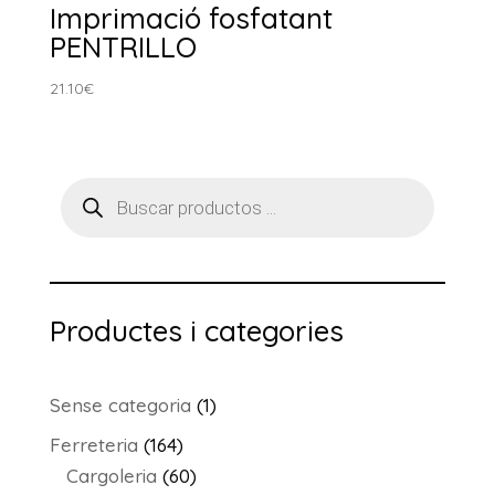
Imprimació fosfatant
PENTRILLO
21.10
€
Products
search
Productes i categories
1
Sense categoria
1
producte
164
Ferreteria
164
productes
60
Cargoleria
60