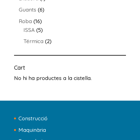
producte
6
Guants
6
productes
16
Roba
16
productes
5
ISSA
5
productes
2
Térmica
2
productes
Cart
No hi ha productes a la cistella.
Construcció
Maquinària