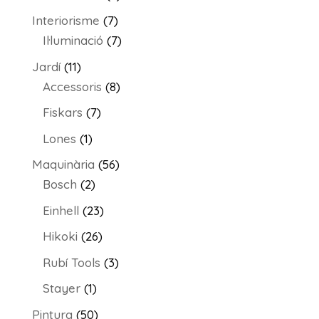
productes
7
Interiorisme
7
productes
7
Il·luminació
7
productes
11
Jardí
11
productes
8
Accessoris
8
productes
7
Fiskars
7
productes
1
Lones
1
producte
56
Maquinària
56
2
productes
Bosch
2
productes
23
Einhell
23
productes
26
Hikoki
26
productes
3
Rubí Tools
3
productes
1
Stayer
1
producte
50
Pintura
50