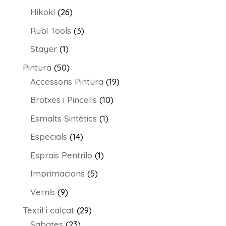
productes
26
Hikoki
26
productes
3
Rubí Tools
3
productes
1
Stayer
1
producte
50
Pintura
50
productes
19
Accessoris Pintura
19
productes
10
Brotxes i Pincells
10
productes
1
Esmalts Sintètics
1
producte
14
Especials
14
productes
1
Esprais Pentrilo
1
producte
5
Imprimacions
5
productes
9
Vernís
9
productes
29
Tèxtil i calçat
29
23
productes
Sabates
23