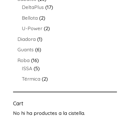
productes
17
DeltaPlus
17
productes
2
Bellota
2
productes
2
U-Power
2
productes
1
Diadora
1
producte
6
Guants
6
productes
16
Roba
16
productes
5
ISSA
5
productes
2
Térmica
2
productes
Cart
No hi ha productes a la cistella.