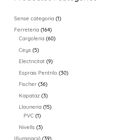
1
Sense categoria
1
producte
164
Ferreteria
164
productes
60
Cargoleria
60
productes
5
Ceys
5
productes
9
Electricitat
9
productes
30
Esprais Pentrilo
30
productes
36
Fischer
36
productes
3
Kapataz
3
productes
15
Llauneria
15
1
productes
PVC
1
producte
3
Nivells
3
productes
39
Il·luminació
39