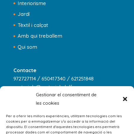
Interiorisme
Jardí
Tèxtil i calçat
Amb qui treballem
Qui som
Contacte
972727114 / 650417340 / 621251848
materials@materialsdelfreser.com
Gestionar el consentiment de
les cookies
Horari
dilluns a dijous
Per a oferir les millors experiències, utilitzem tecnologies com les
cookies per a emmagatzemar i/o accedir a la informació del
8:00 - 13:00 / 14:00 - 18:00
dispositiu. El consentiment d'aquestes tecnologies ens permetrà
processar dades com el comportament de navegació o les