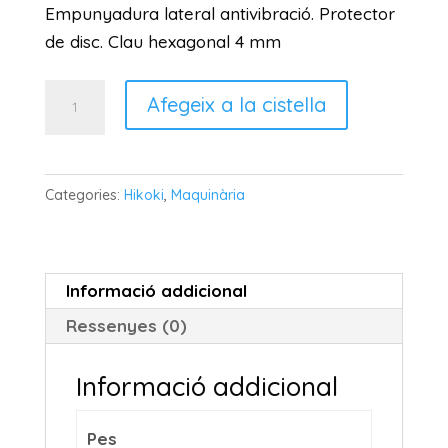
Empunyadura lateral antivibració. Protector
de disc. Clau hexagonal 4 mm
quantitat
Afegeix a la cistella
de
HIKOKI
AMOLADORA
Categories:
Hikoki
,
Maquinària
G23BYE
BRUSHLESS
Informació addicional
Ressenyes (0)
Informació addicional
Pes