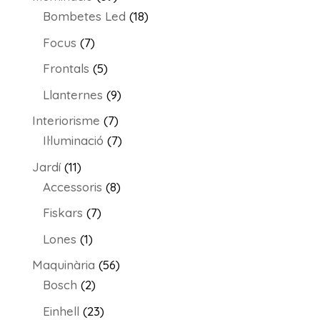
productes
18
Bombetes Led
18
productes
7
Focus
7
productes
5
Frontals
5
productes
9
Llanternes
9
productes
7
Interiorisme
7
productes
7
Il·luminació
7
productes
11
Jardí
11
productes
8
Accessoris
8
productes
7
Fiskars
7
productes
1
Lones
1
producte
56
Maquinària
56
2
productes
Bosch
2
productes
23
Einhell
23