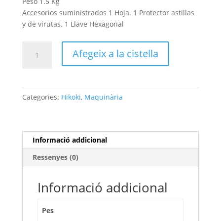
Peso 1.5 Kg
Accesorios suministrados 1 Hoja. 1 Protector astillas
y de virutas. 1 Llave Hexagonal
quantitat
Afegeix a la cistella
de
HIKOKI
SERRA
CALADORA
Categories:
Hikoki
,
Maquinària
FCJ65V3
Informació addicional
Ressenyes (0)
Informació addicional
Pes