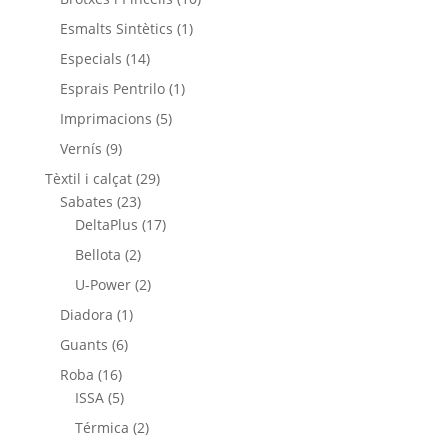
productes
1
Esmalts Sintètics
1
producte
14
Especials
14
productes
1
Esprais Pentrilo
1
producte
5
Imprimacions
5
productes
9
Vernís
9
productes
29
Tèxtil i calçat
29
23
productes
Sabates
23
productes
17
DeltaPlus
17
productes
2
Bellota
2
productes
2
U-Power
2
productes
1
Diadora
1
producte
6
Guants
6
productes
16
Roba
16
productes
5
ISSA
5
productes
2
Térmica
2