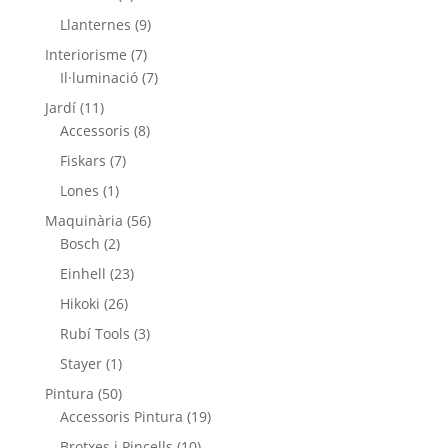
productes
9
Llanternes
9
productes
7
Interiorisme
7
productes
7
Il·luminació
7
productes
11
Jardí
11
productes
8
Accessoris
8
productes
7
Fiskars
7
productes
1
Lones
1
producte
56
Maquinària
56
2
productes
Bosch
2
productes
23
Einhell
23
productes
26
Hikoki
26
productes
3
Rubí Tools
3
productes
1
Stayer
1
producte
50
Pintura
50
productes
19
Accessoris Pintura
19
productes
10
Brotxes i Pincells
10