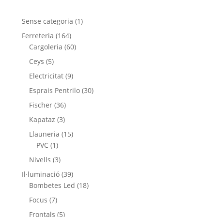
1
Sense categoria
1
producte
164
Ferreteria
164
productes
60
Cargoleria
60
productes
5
Ceys
5
productes
9
Electricitat
9
productes
30
Esprais Pentrilo
30
productes
36
Fischer
36
productes
3
Kapataz
3
productes
15
Llauneria
15
1
productes
PVC
1
producte
3
Nivells
3
productes
39
Il·luminació
39
productes
18
Bombetes Led
18
productes
7
Focus
7
productes
5
Frontals
5