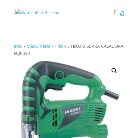
Inici
/
Maquinària
/
Hikoki
/ HIKOKI SERRA CALADORA
FCJ65V3