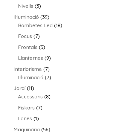
producte
3
Nivells
3
productes
39
Il·luminació
39
productes
18
Bombetes Led
18
productes
7
Focus
7
productes
5
Frontals
5
productes
9
Llanternes
9
productes
7
Interiorisme
7
productes
7
Il·luminació
7
productes
11
Jardí
11
productes
8
Accessoris
8
productes
7
Fiskars
7
productes
1
Lones
1
producte
56
Maquinària
56