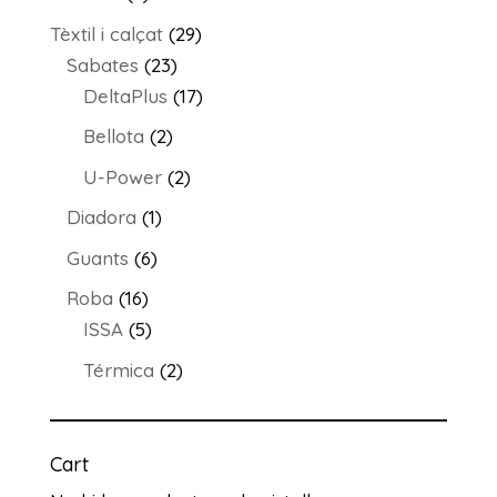
productes
29
Tèxtil i calçat
29
23
productes
Sabates
23
productes
17
DeltaPlus
17
productes
2
Bellota
2
productes
2
U-Power
2
productes
1
Diadora
1
producte
6
Guants
6
productes
16
Roba
16
productes
5
ISSA
5
productes
2
Térmica
2
productes
Cart