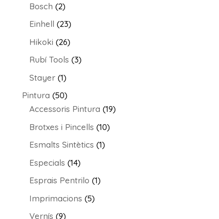
2
productes
Bosch
2
productes
23
Einhell
23
productes
26
Hikoki
26
productes
3
Rubí Tools
3
productes
1
Stayer
1
producte
50
Pintura
50
productes
19
Accessoris Pintura
19
productes
10
Brotxes i Pincells
10
productes
1
Esmalts Sintètics
1
producte
14
Especials
14
productes
1
Esprais Pentrilo
1
producte
5
Imprimacions
5
productes
9
Vernís
9