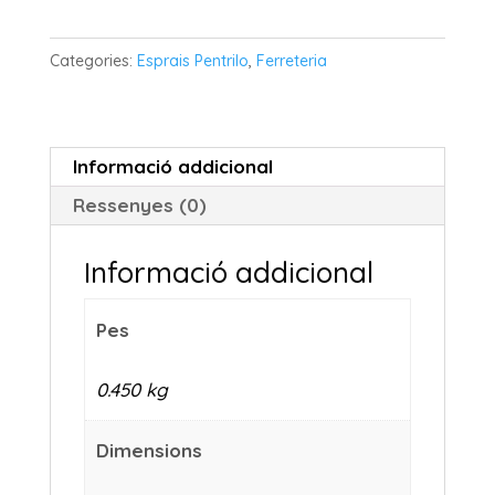
Pintura
efecte
Categories:
Esprais Pentrilo
,
Ferreteria
plata
PENTRILLO
Informació addicional
Ressenyes (0)
Informació addicional
Pes
0.450 kg
Dimensions