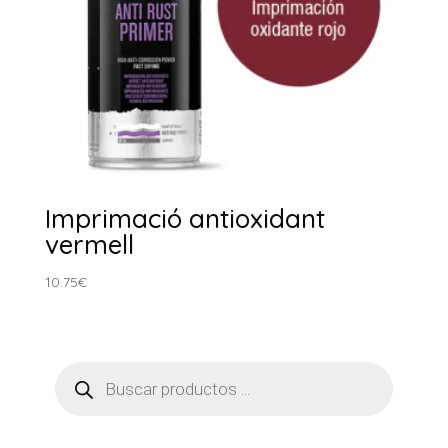
Imprimació antioxidant
vermell
10.75
€
Products
search