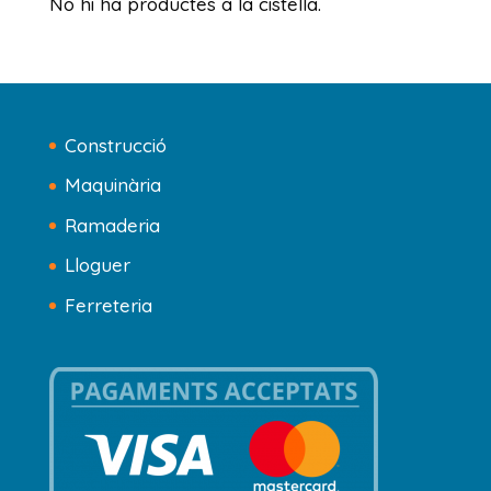
No hi ha productes a la cistella.
Construcció
Maquinària
Ramaderia
Lloguer
Ferreteria