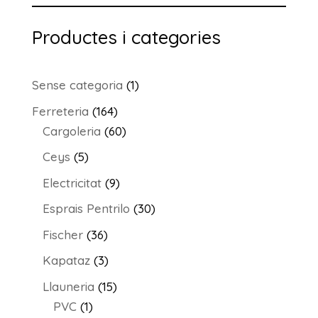
Productes i categories
1
Sense categoria
1
producte
164
Ferreteria
164
productes
60
Cargoleria
60
productes
5
Ceys
5
productes
9
Electricitat
9
productes
30
Esprais Pentrilo
30
productes
36
Fischer
36
productes
3
Kapataz
3
productes
15
Llauneria
15
1
productes
PVC
1