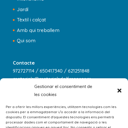
Jardí
Tèxtil i calçat
Amb qui treballem
Qui som
Contacte
972727114 / 650417340 / 621251848
materials@materialsdelfreser.com
Gestionar el consentiment de
les cookies
Horari
dilluns a dijous
Per a oferir les millors experiències, utilitzem tecnologies com les
cookies per a emmagatzemar i/o accedir a la informació del
8:00 - 13:00 / 14:00 - 18:00
dispositiu. El consentiment d'aquestes tecnologies ens permetrà
processar dades com el comportament de navegació o les
divendres: 8:00 - 13:00
identificacions úniques en aquest lloc. No consentir o retirar el