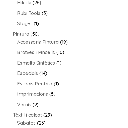
26
Hikoki
26
productes
3
Rubí Tools
3
productes
1
Stayer
1
producte
50
Pintura
50
productes
19
Accessoris Pintura
19
productes
10
Brotxes i Pincells
10
productes
1
Esmalts Sintètics
1
producte
14
Especials
14
productes
1
Esprais Pentrilo
1
producte
5
Imprimacions
5
productes
9
Vernís
9
productes
29
Tèxtil i calçat
29
23
productes
Sabates
23