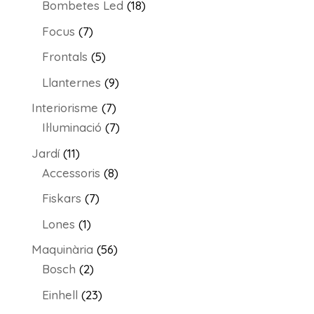
productes
18
Bombetes Led
18
productes
7
Focus
7
productes
5
Frontals
5
productes
9
Llanternes
9
productes
7
Interiorisme
7
productes
7
Il·luminació
7
productes
11
Jardí
11
productes
8
Accessoris
8
productes
7
Fiskars
7
productes
1
Lones
1
producte
56
Maquinària
56
2
productes
Bosch
2
productes
23
Einhell
23
productes