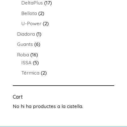
productes
17
DeltaPlus
17
productes
2
Bellota
2
productes
2
U-Power
2
productes
1
Diadora
1
producte
6
Guants
6
productes
16
Roba
16
productes
5
ISSA
5
productes
2
Térmica
2
productes
Cart
No hi ha productes a la cistella.