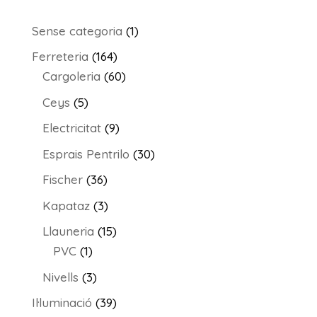
1
Sense categoria
1
producte
164
Ferreteria
164
productes
60
Cargoleria
60
productes
5
Ceys
5
productes
9
Electricitat
9
productes
30
Esprais Pentrilo
30
productes
36
Fischer
36
productes
3
Kapataz
3
productes
15
Llauneria
15
1
productes
PVC
1
producte
3
Nivells
3
productes
39
Il·luminació
39