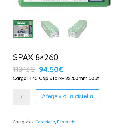
SPAX 8×260
El
El
118.13
€
94.50
€
preu
preu
Cargol T40 Cap «Torx» 8x260mm 50ut
original
actual
era:
és:
quantitat
Afegeix a la cistella
118.13€.
94.50€.
de
SPAX
8x260
Categories:
Cargoleria
,
Ferreteria