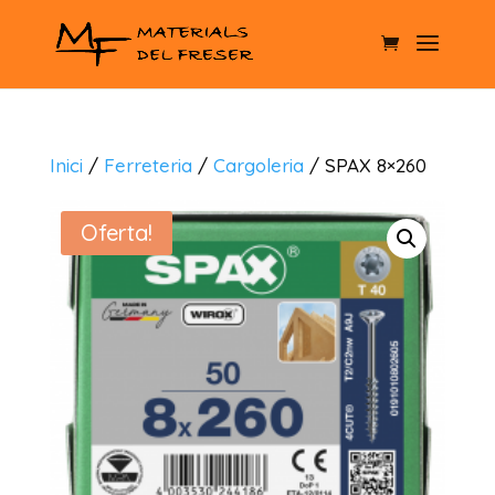
Inici
/
Ferreteria
/
Cargoleria
/ SPAX 8×260
Oferta!