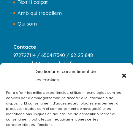
Tèxtil i calçat
Amb qui treballem
Qui som
Contacte
972727114 / 650417340 / 621251848
materials@materialsdelfreser.com
Gestionar el consentiment de
les cookies
Horari
dilluns a dijous
Per a oferir les millors experiències, utilitzem tecnologies com les
cookies per a emmagatzemar i/o accedir a la informació del
8:00 - 13:00 / 14:00 - 18:00
dispositiu. El consentiment d'aquestes tecnologies ens permetrà
processar dades com el comportament de navegació o les
divendres: 8:00 - 13:00
identificacions úniques en aquest lloc. No consentir o retirar el
consentiment, pot afectar negativament unes certes
dissabte: 9:00 - 13:00
característiques i funcions.