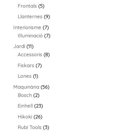
productes
5
Frontals
5
productes
9
Llanternes
9
productes
7
Interiorisme
7
productes
7
Il·luminació
7
productes
11
Jardí
11
productes
8
Accessoris
8
productes
7
Fiskars
7
productes
1
Lones
1
producte
56
Maquinària
56
2
productes
Bosch
2
productes
23
Einhell
23
productes
26
Hikoki
26
productes
3
Rubí Tools
3