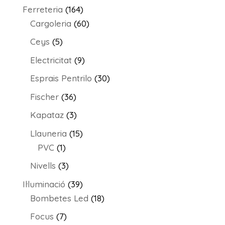
producte
164
Ferreteria
164
productes
60
Cargoleria
60
productes
5
Ceys
5
productes
9
Electricitat
9
productes
30
Esprais Pentrilo
30
productes
36
Fischer
36
productes
3
Kapataz
3
productes
15
Llauneria
15
1
productes
PVC
1
producte
3
Nivells
3
productes
39
Il·luminació
39
productes
18
Bombetes Led
18
productes
7
Focus
7