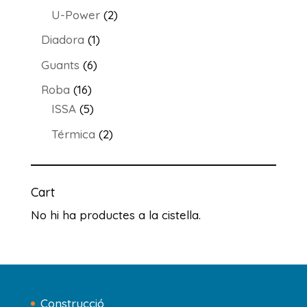
productes
2
U-Power
2
productes
1
Diadora
1
producte
6
Guants
6
productes
16
Roba
16
productes
5
ISSA
5
productes
2
Térmica
2
productes
Cart
No hi ha productes a la cistella.
Construcció