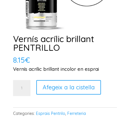
Vernís acrílic brillant
PENTRILLO
8.15
€
Vernís acrílic brillant incolor en esprai
quantitat
Afegeix a la cistella
de
Vernís
acrílic
Categories:
Esprais Pentrilo
,
Ferreteria
brillant
PENTRILLO