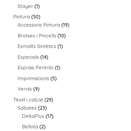
productes
1
Stayer
1
producte
50
Pintura
50
productes
19
Accessoris Pintura
19
productes
10
Brotxes i Pincells
10
productes
1
Esmalts Sintètics
1
producte
14
Especials
14
productes
1
Esprais Pentrilo
1
producte
5
Imprimacions
5
productes
9
Vernís
9
productes
29
Tèxtil i calçat
29
23
productes
Sabates
23
productes
17
DeltaPlus
17
productes
2
Bellota
2