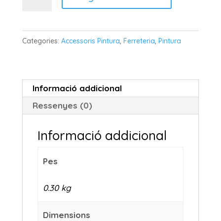
de
PENTRILO
ESPÀTULA
Categories:
Accessoris Pintura
,
Ferreteria
,
Pintura
RASCADOR
Informació addicional
Ressenyes (0)
Informació addicional
Pes
0.30 kg
Dimensions