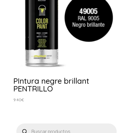
PIntura negre brillant
PENTRILLO
9.40
€
Products
search