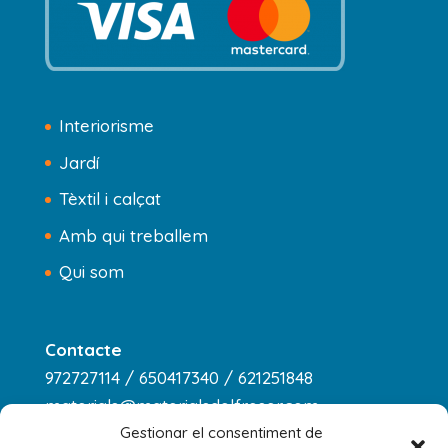
Interiorisme
Jardí
Tèxtil i calçat
Amb qui treballem
Qui som
Contacte
972727114 / 650417340 / 621251848
materials@materialsdelfreser.com
Gestionar el consentiment de