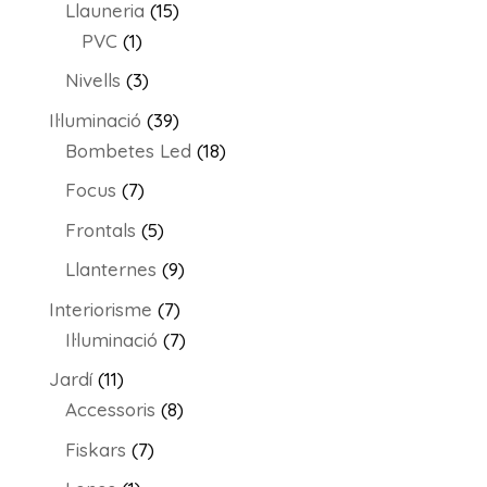
15
Llauneria
15
1
productes
PVC
1
producte
3
Nivells
3
productes
39
Il·luminació
39
productes
18
Bombetes Led
18
productes
7
Focus
7
productes
5
Frontals
5
productes
9
Llanternes
9
productes
7
Interiorisme
7
productes
7
Il·luminació
7
productes
11
Jardí
11
productes
8
Accessoris
8
productes
7
Fiskars
7
productes