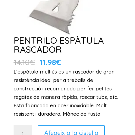
PENTRILO ESPÀTULA
RASCADOR
El
El
14.10
€
11.98
€
preu
preu
L’espàtula multiús és un rascador de gran
original
actual
resistència ideal per a treballs de
era:
és:
construcció i recomanada per fer petites
14.10€.
11.98€.
regates de manera ràpida, rascar tubs, etc.
Està fàbricada en acer inoxidable. Molt
resistent i duradera. Mànec de fusta
quantitat
Afegeix a la cistella