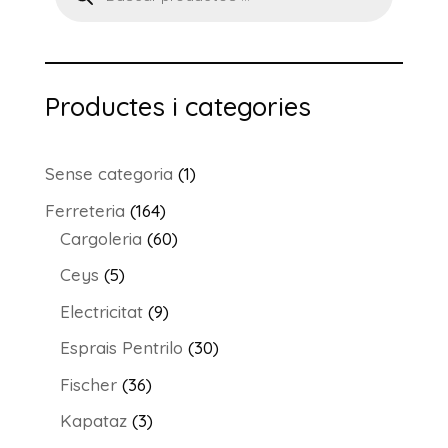
Productes i categories
1
Sense categoria
1
producte
164
Ferreteria
164
productes
60
Cargoleria
60
productes
5
Ceys
5
productes
9
Electricitat
9
productes
30
Esprais Pentrilo
30
productes
36
Fischer
36
productes
3
Kapataz
3
productes