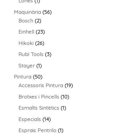
1
Lones
1
producte
56
Maquinària
56
2
productes
Bosch
2
productes
23
Einhell
23
productes
26
Hikoki
26
productes
3
Rubí Tools
3
productes
1
Stayer
1
producte
50
Pintura
50
productes
19
Accessoris Pintura
19
productes
10
Brotxes i Pincells
10
productes
1
Esmalts Sintètics
1
producte
14
Especials
14
productes
1
Esprais Pentrilo
1