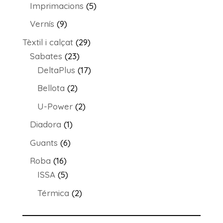
producte
5
Imprimacions
5
productes
9
Vernís
9
productes
29
Tèxtil i calçat
29
23
productes
Sabates
23
productes
17
DeltaPlus
17
productes
2
Bellota
2
productes
2
U-Power
2
productes
1
Diadora
1
producte
6
Guants
6
productes
16
Roba
16
productes
5
ISSA
5
productes
2
Térmica
2
productes